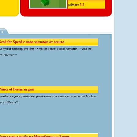
5.5
рейтинг:
eed for Speed с ново заглавие от есента
A пускат популярната игра "Need for Speed" с ново заглавие - "Need for
ed ProStreet"!
rince of Persia за gsm
ameloft създава римейк на оригиналната класическа игра на Jordan Mechner
nce of Persia"!
Безплатен ъпдейт на MotorStorm на 7 юни