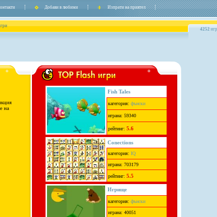
онтакти
Добави в любими
Изпрати на приятел
игри
4252
игр
Fish Tales
нкция
кагегория:
фънски
е на
играна: 59340
5.6
рейтинг:
Conections
кагегория:
IQ
играна: 703179
5.5
рейтинг:
Игрище
кагегория:
фънски
играна: 40051