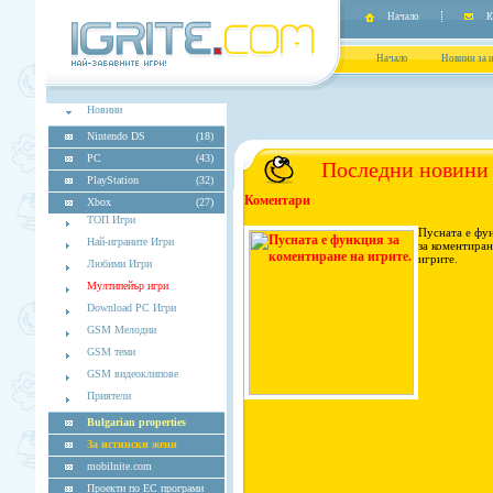
Начало
К
Начало
Новини за 
Новини
Nintendo DS
(18)
PC
(43)
Последни новини
PlayStation
(32)
Коментари
Xbox
(27)
ТОП Игри
Пусната е фу
Най-играните Игри
за коментиран
игрите.
Любими Игри
Мултипейър игри
Download PC Игри
GSM Мелодии
GSM теми
GSM видеоклипове
Приятели
Bulgarian properties
За истински жени
mobilnite.com
Проекти по ЕС програми