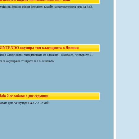
volution Studios обяви безплатен ъпдейт на състезателната игра за PS3.
NINTENDO окупира топ класацията в Япония
edia Create обяви тазседмичната си класация - оказва се, че първите 21
та са окупирани от игрите за DS Nintendo!
alo 2 се забавя с две седмици
овата дата за шутъра Halo 2 е 22 май!