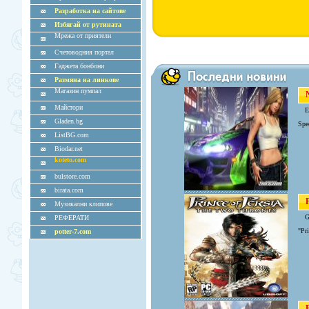
Разработка на сайтове
Избягай от рутината
Мрежа от приятели
Счетоводния портал
Гаджета бонбони
Размяна на линкове
Магазин пумпал
N
Майстори
E
Gladen.bg
Spe
ListBG.com
Biodar.net
koteto.com
bulstore.com
birata.com
P
Музикални клипове
G
РЕФЕРАТИ
"Pri
potter-7.com