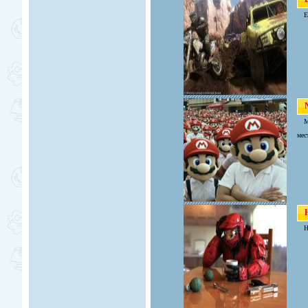
E
M
мес
H
Н